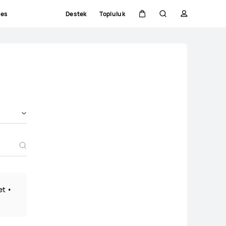
ces
Destek
Topluluk
Sepeti
Araştır
profili
et •