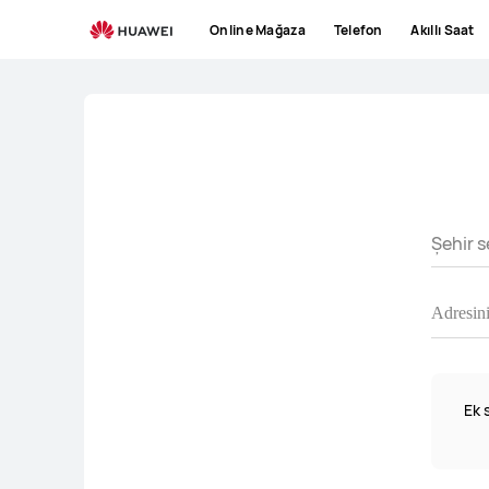
HUAWEI
Online Mağaza
Telefon
Akıllı Saat
Destek
Şehir s
Ek 