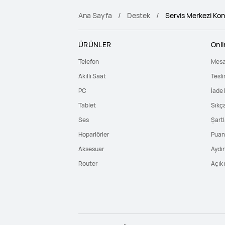
Ana Sayfa
Destek
Servis Merkezi Ko
ÜRÜNLER
Onl
Telefon
Mesa
Akıllı Saat
Tesli
PC
İade 
Tablet
Sıkç
Ses
Şartl
Hoparlörler
Puan 
Aksesuar
Aydı
Router
Açık 