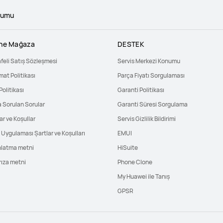
numu
ine Mağaza
DESTEK
feli Satış Sözleşmesi
Servis Merkezi Konumu
mat Politikası
Parça Fiyatı Sorgulaması
Politikası
Garanti Politikası
a Sorulan Sorular
Garanti Süresi Sorgulama
ar ve Koşullar
Servis Gizlilik Bildirimi
Uygulaması Şartlar ve Koşulları
EMUI
nlatma metni
HiSuite
rıza metni
Phone Clone
My Huawei ile Tanış
GPSR