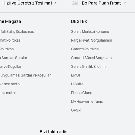
Hızlı ve Ücretsiz Teslimat
BolPara Puan Fırsatı
ine Mağaza
DESTEK
feli Satış Sözleşmesi
Servis Merkezi Konumu
mat Politikası
Parça Fiyatı Sorgulaması
Politikası
Garanti Politikası
a Sorulan Sorular
Garanti Süresi Sorgulama
ar ve Koşullar
Servis Gizlilik Bildirimi
Uygulaması Şartlar ve Koşulları
EMUI
nlatma metni
HiSuite
rıza metni
Phone Clone
My Huawei ile Tanış
GPSR
Bizi takip edin