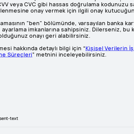
 CVV veya CVC gibi hassas doğrulama kodunuzu s
şlenmesine onay vermek için ilgili onay kutucuğunu
amasının "ben" bölümünde, varsayılan banka kartl
yarlama imkanlarına sahipsiniz. Dilerseniz, bu kıs
lduğunuz onayı geri alabilirsiniz.
nmesi hakkında detaylı bilgi için “
Kişisel Verilerin 
me Süreçleri
” metnini inceleyebilirsiniz.
nsent-text