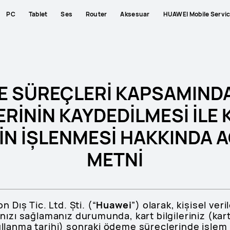
PC
Tablet
Ses
Router
Aksesuar
HUAWEI Mobile Servi
 SÜREÇLERİ KAPSAMIND
ERİNİN KAYDEDİLMESİ İLE 
İN İŞLENMESİ HAKKINDA A
METNİ
Dış Tic. Ltd. Şti. (“
Huawei
”) olarak, kişisel ver
zanızı sağlamanız durumunda, kart bilgileriniz (kar
kullanma tarihi) sonraki ödeme süreçlerinde işlem 