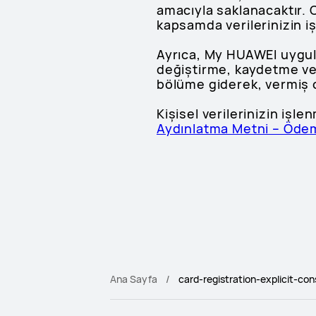
amacıyla saklanacaktır.
kapsamda verilerinizin i
Ayrıca, My HUAWEI uygul
değiştirme, kaydetme ve a
bölüme giderek, vermiş o
Kişisel verilerinizin işle
Aydınlatma Metni – Öde
Ana Sayfa
card-registration-explicit-co