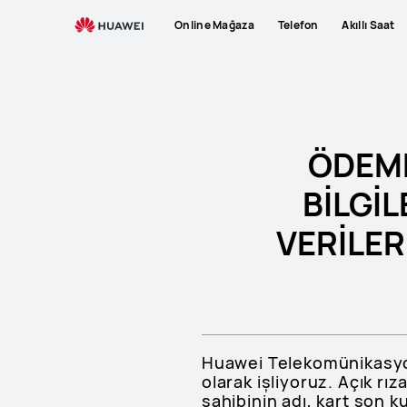
card-
Online Mağaza
Telefon
Akıllı Saat
registration-
explicit-
consent-
text
ÖDEME
BİLGİL
VERİLER
Huawei Telekomünikasyon 
olarak işliyoruz. Açık rı
sahibinin adı, kart son 