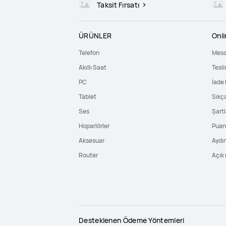
Taksit Fırsatı
ÜRÜNLER
Onl
Telefon
Mesa
Akıllı Saat
Tesli
PC
İade 
Tablet
Sıkç
Ses
Şartl
Hoparlörler
Puan 
Aksesuar
Aydı
Router
Açık 
Desteklenen Ödeme Yöntemleri