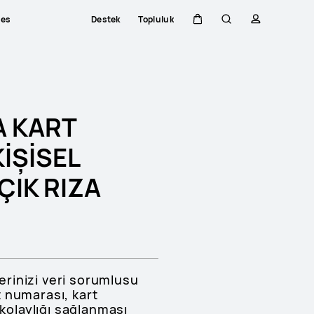
ces
Destek
Topluluk
Sepeti
Araştır
profili
A KART
KİŞİSEL
ÇIK RIZA
ilerinizi veri sorumlusu
t numarası, kart
kolaylığı sağlanması