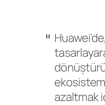
Huawei'de,
tasarlayara
dönüştürül
ekosisteme
azaltmak iç