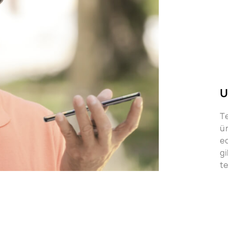
U
Te
ür
ed
gi
te