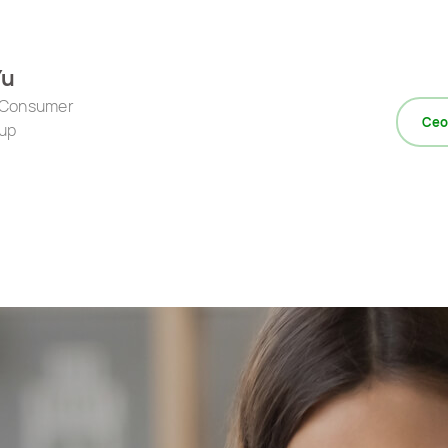
Yu
 Consumer
Ceo
up