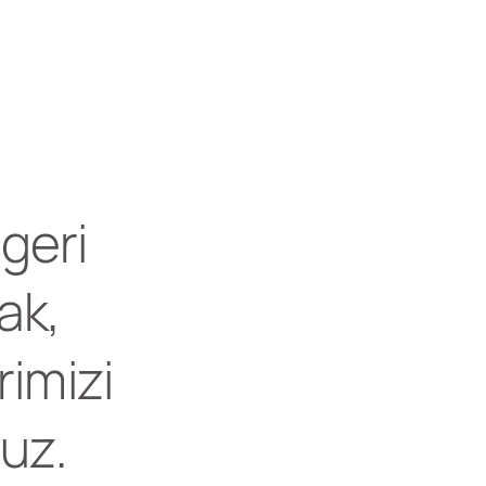
 geri
ak,
rimizi
ruz.