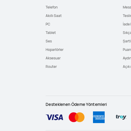
Telefon
Mesa
Akıllı Saat
Tesli
PC
İade 
Tablet
Sıkç
Ses
Şartl
Hoparlörler
Puan 
Aksesuar
Aydı
Router
Açık 
Desteklenen Ödeme Yöntemleri