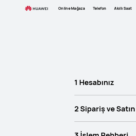
Sık
Online Mağaza
Telefon
Akıllı Saat
Sorulan
Sorulan
1 Hesabınız
2 Sipariş ve Satı
3 İşlem Rehberi