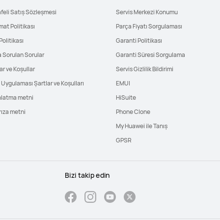
feli Satış Sözleşmesi
Servis Merkezi Konumu
mat Politikası
Parça Fiyatı Sorgulaması
Politikası
Garanti Politikası
a Sorulan Sorular
Garanti Süresi Sorgulama
ar ve Koşullar
Servis Gizlilik Bildirimi
Uygulaması Şartlar ve Koşulları
EMUI
nlatma metni
HiSuite
rıza metni
Phone Clone
My Huawei ile Tanış
GPSR
Bizi takip edin