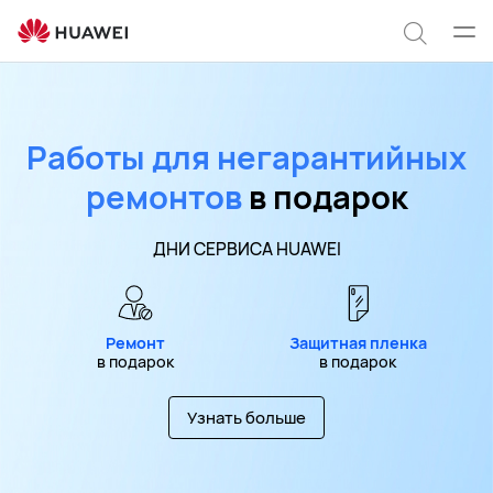
Служба
поддержки
Отк
Поиск
HUAWEI
мен
по
сайту
Работы для негарантийных
ремонтов
в подарок
ДНИ СЕРВИСА HUAWEI
Ремонт
Защитная пленка
в подарок
в подарок
Узнать больше