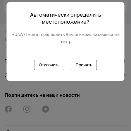
Автоматически определить
местоположение?
Главная
Поддержка
HUAWEI может предложить Вам ближайший сервисный
Место Расположения Центра Обслуживания
центр
ПРОДУКТЫ
Отклонить
Принять
О HUAWEI
Подпишитесь на наши новости