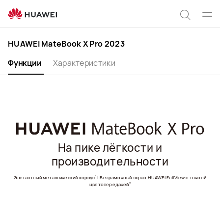
HUAWEI
MateBook
Отк
Поиск
X
мен
Pro
по
HUAWEI MateBook X Pro 2023
2023
сайту
Функции
Характеристики
На пике лёгкости и
производительности
1
Элегантный металлический корпус
| Безрамочный экран HUAWEI FullView с точной
2
цветопередачей