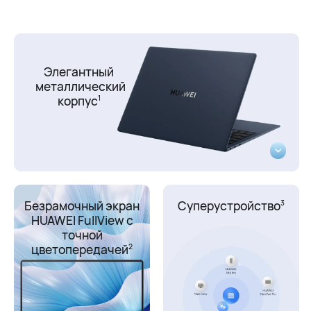
Элегантный
металлический
корпус
1
Безрамочный экран
Суперустройство
3
HUAWEI FullView с
точной
цветопередачей
2