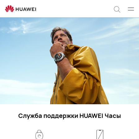
Служба
поддержки
Отк
Поиск
HUAWEI
мен
по
сайту
Служба поддержки HUAWEI Часы