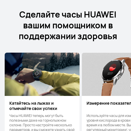
Сделайте часы HUAWEI
вашим помощником в
поддержании здоровья
Катайтесь на лыжах и
Измерение показате
отмечайте свои успехи
Часы HUAWEI теперь могут быть
Используйте часы для из
полезными даже на горнолыжном
уровня кислорода в крови
склоне. Просто настройте несколько
время и в любом месте. В
параметров, и вы сможете узнать свой
регулярный мониторинг, 