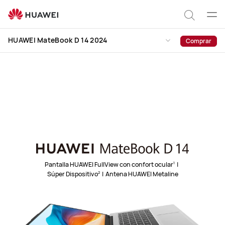
HUAWEI
MateBook
Abrir
Búsqu
D
men
Clo
HUAWEI MateBook D 14 2024
Comprar
14
2024
1
Pantalla HUAWEI FullView con confort ocular
|
2
Súper Dispositivo
|
Antena HUAWEI Metaline