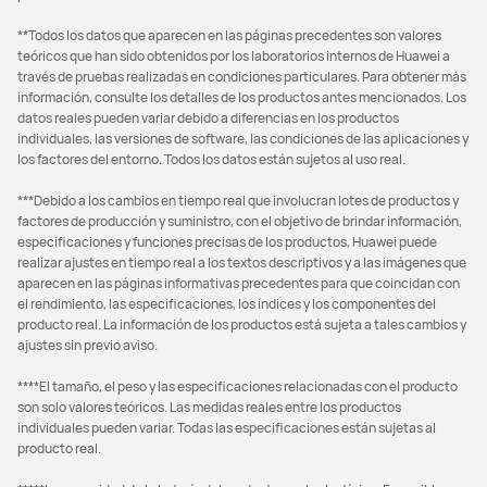
**Todos los datos que aparecen en las páginas precedentes son valores
teóricos que han sido obtenidos por los laboratorios internos de Huawei a
través de pruebas realizadas en condiciones particulares. Para obtener más
información, consulte los detalles de los productos antes mencionados. Los
datos reales pueden variar debido a diferencias en los productos
individuales, las versiones de software, las condiciones de las aplicaciones y
los factores del entorno. Todos los datos están sujetos al uso real.
***Debido a los cambios en tiempo real que involucran lotes de productos y
factores de producción y suministro, con el objetivo de brindar información,
especificaciones y funciones precisas de los productos, Huawei puede
realizar ajustes en tiempo real a los textos descriptivos y a las imágenes que
aparecen en las páginas informativas precedentes para que coincidan con
el rendimiento, las especificaciones, los índices y los componentes del
producto real. La información de los productos está sujeta a tales cambios y
ajustes sin previo aviso.
****El tamaño, el peso y las especificaciones relacionadas con el producto
son solo valores teóricos. Las medidas reales entre los productos
individuales pueden variar. Todas las especificaciones están sujetas al
producto real.