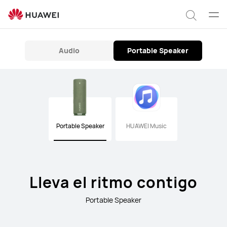
Speakers
Abrir
Búsqu
men
Clo
Audio
Portable Speaker
Portable Speaker
HUAWEI Music
Lleva el ritmo contigo
Portable Speaker