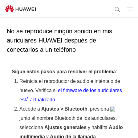
Ab
B
rir
ú
m
No se reproduce ningún sonido en mis
s
en
q
auriculares HUAWEI después de
ú
u
conectarlos a un teléfono
e
d
a
Sigue estos pasos para resolver el problema:
Reinicia el reproductor de audio e inténtalo de
nuevo. Verifica si
el firmware de los auriculares
está actualizado
.
Accede a
Ajustes
>
Bluetooth
, presiona
junto al nombre Bluetooth de los auriculares,
selecciona
Ajustes generales
y habilita
Audio
multimedia
y
Audio de la llamada
.