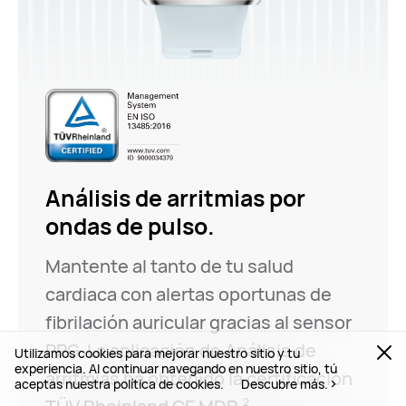
Análisis de arritmias por
ondas de⁠ pulso.
Mantente al tanto de tu salud
cardiaca con alertas oportunas de
fibrilación auricular gracias al sensor
PPG. La aplicación de Análisis de
Utilizamos cookies para mejorar nuestro sitio y tu
experiencia. Al continuar navegando en nuestro sitio, tú
arritmias ha obtenido la certificación
aceptas nuestra política de cookies.
Descubre más.
2