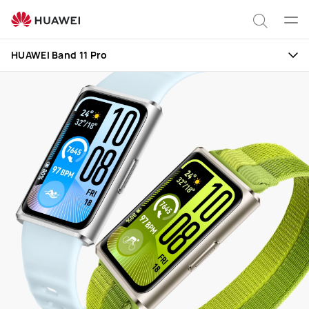
HUAWEI
Band
Abrir
Búsqu
11
men
Clo
HUAWEI Band 11 Pro
Pro