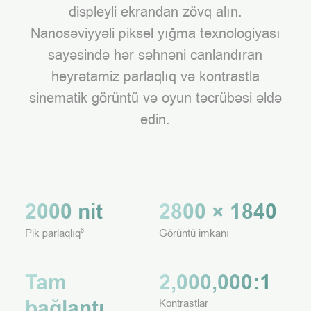
displeyli ekrandan zövq alın.
Nanosəviyyəli piksel yığma texnologiyası
sayəsində hər səhnəni canlandıran
heyrətamiz parlaqlıq və kontrastla
sinematik görüntü və oyun təcrübəsi əldə
edin.
2000 nit
2800 × 1840
Pik parlaqlıq
Görüntü imkanı
6
Tam
2,000,000:1
bağlantı
Kontrastlar