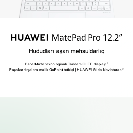
Hüdudları aşan məhsuldarlıq
1
PaperMatte texnologiyalı Tandem OLED displeyi
2
Peşəkar fırçalara malik GoPaint tətbiqi | HUAWEI Glide klaviaturası