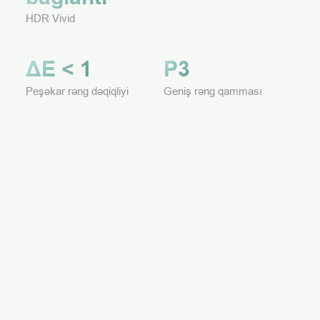
HDR Vivid
ΔE < 1
P3
Peşəkar rəng dəqiqliyi
Geniş rəng qamması