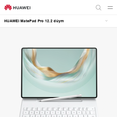
HUAWEI
MatePad
Men
Axtar
Pro
aç
HUAWEI MatePad Pro 12.2 düym
12.2
düym