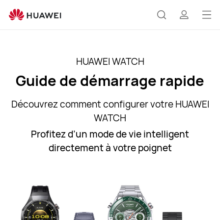
Guide
de
Ouv
Rechercher
profil
l’utilisateur
le
pour
me
les
HUAWEI WATCH
nouveaux
Guide de démarrage rapide
appareils
HUAWEI
WATCH
Découvrez comment configurer votre HUAWEI
|
WATCH
HUAWEI
Profitez d’un mode de vie intelligent
Assistance
directement à votre poignet
Belgique