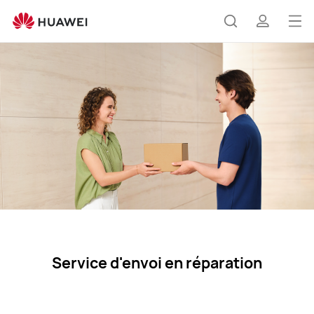
Réparation
postale
Ouv
Rechercher
profil
le
me
Service d'envoi en réparation