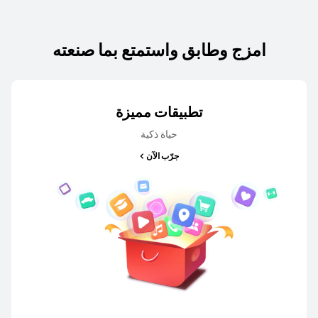
امزج وطابق واستمتع بما صنعته
nova سلسلة
تطبيقات مميزة
حياة ذكية
جرّب الآن
جديد
HUAWEI nova 15 Max
تعرّف على المزيد