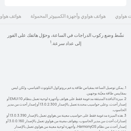
 هواوي
هواتف هواوي وأجهزة الكمبيوتر المحمولة
هواتف هواوي
اسحب أي نصوص وصور وملفات صوتية وفيديوهات إلى
ما عليك سوى فتح علبة الشحن والنقر على توصيل في النافذة
افتح ما يصل إلى 3 تطبيقات جوال على شاشة الحاسوب اللوحي
نشّط وضع ركوب الدراجات في الساعة، وحوّل هاتفك على الفور
2
1
إلى عداد سرعة.
المنبثقة في الهاتف لإكمال الاقتران الأولي
الواسعة. تصفّح المحتوى الذي تحب من خلال النوافذ الكبيرة
SuperHub وقتما تشاء، وألصقها ببساطة وانقلها وشاركها على
3
4
أجهزتك المتصلة على دفعات بسهولة ملحوظة.
للتطبيقات باستخدام وضع الاتجاه الأفقي ومضاعف التطبيقات.
1. يمكن توصيل الساعة بمقياس طاقة يدعم بروتوكول البلوتوث القياسي، ولكن ليس
بمقاييس طاقة معيّنة بوجهين.
2. ميزة النافذة المنبثقة مدعومة فقط على هواتف وأجهزة لوحية تعمل بنظام EMUI 10 أو
إصدار أحدث، وعلى حواسيب محددة تعمل بالإصدار 13.0.2.300 أو إصدار أحدث من مدير
الحاسوب.
3. هذه الميزة مدعومة فقط على حواسيب معينة من هواوي تعمل بالإصدار 13.0.3.390 أو
إصدارات أحدث من مدير الحاسوب، وهواتف معينة من هواوي تعمل بالإصدار 3.0.0.160 أو
إصدار أحدث من نظام HarmonyOS، وأجهزة لوحية معينة من هواوي تعمل بالإصدار