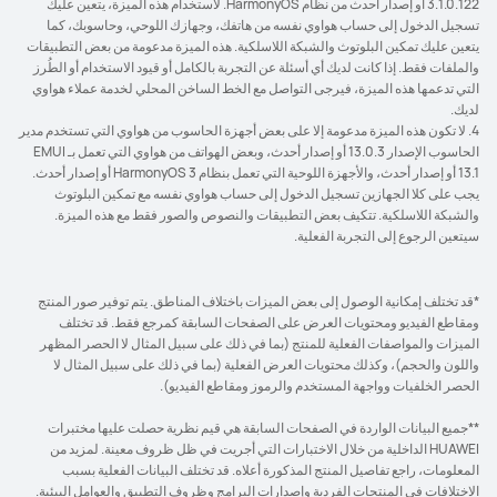
3.1.0.122 أو إصدار أحدث من نظام HarmonyOS. لاستخدام هذه الميزة، يتعين عليك
تسجيل الدخول إلى حساب هواوي نفسه من هاتفك، وجهازك اللوحي، وحاسوبك، كما
يتعين عليك تمكين البلوتوث والشبكة اللاسلكية. هذه الميزة مدعومة من بعض التطبيقات
والملفات فقط. إذا كانت لديك أي أسئلة عن التجربة بالكامل أو قيود الاستخدام أو الطُرز
التي تدعمها هذه الميزة، فيرجى التواصل مع الخط الساخن المحلي لخدمة عملاء هواوي
لديك.
4. لا تكون هذه الميزة مدعومة إلا على بعض أجهزة الحاسوب من هواوي التي تستخدم مدير
الحاسوب الإصدار 13.0.3 أو إصدار أحدث، وبعض الهواتف من هواوي التي تعمل بـ EMUI
13.1 أو إصدار أحدث، والأجهزة اللوحية التي تعمل بنظام HarmonyOS 3 أو إصدار أحدث.
يجب على كلا الجهازين تسجيل الدخول إلى حساب هواوي نفسه مع تمكين البلوتوث
والشبكة اللاسلكية. تتكيف بعض التطبيقات والنصوص والصور فقط مع هذه الميزة.
سيتعين الرجوع إلى التجربة الفعلية.
*قد تختلف إمكانية الوصول إلى بعض الميزات باختلاف المناطق. يتم توفير صور المنتج
ومقاطع الفيديو ومحتويات العرض على الصفحات السابقة كمرجع فقط. قد تختلف
الميزات والمواصفات الفعلية للمنتج (بما في ذلك على سبيل المثال لا الحصر المظهر
واللون والحجم)، وكذلك محتويات العرض الفعلية (بما في ذلك على سبيل المثال لا
الحصر الخلفيات وواجهة المستخدم والرموز ومقاطع الفيديو).
**جميع البيانات الواردة في الصفحات السابقة هي قيم نظرية حصلت عليها مختبرات
HUAWEI الداخلية من خلال الاختبارات التي أجريت في ظل ظروف معينة. لمزيد من
المعلومات، راجع تفاصيل المنتج المذكورة أعلاه. قد تختلف البيانات الفعلية بسبب
الاختلافات في المنتجات الفردية وإصدارات البرامج وظروف التطبيق والعوامل البيئية.