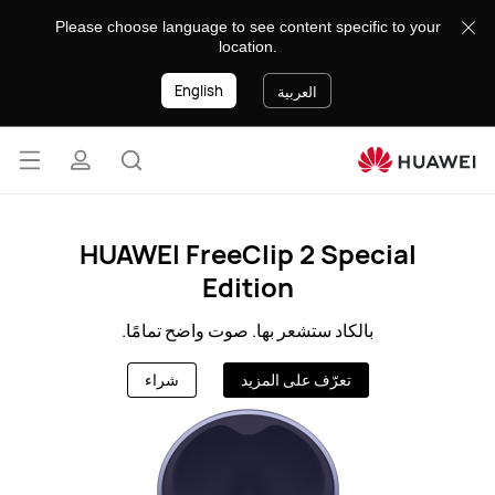
BH-
Please choose language to see content specific to your
AR
location.
English
العربية
فتح
البحث
ملف
القائ
lose
HUAWEI FreeClip 2 Special
تعريفي
Edition
بالكاد ستشعر بها. صوت واضح تمامًا.
تعرّف على المزيد
شراء