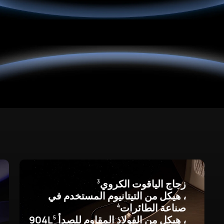
زجاج الياقوت الكروي
3
، هيكل من التيتانيوم المستخدم في
صناعة الطائرات
4
، هيكل من الفولاذ المقاوم للصدأ 904L
5