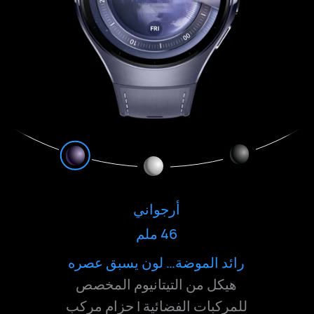
فضي
أرجواني
46 ملم
46 ملم
جريء… ببساطة أنيق
كلاسيكي... بعمق ليس له نهاية
رائد الموضة… لون يسبق عصره
هيكل من التيتانيوم المخصص
هيكل من التيتانيوم المستخدم في
صناعة الطائرات | حزام تيتانيوم
للمركبات الفضائية | حزام مركب