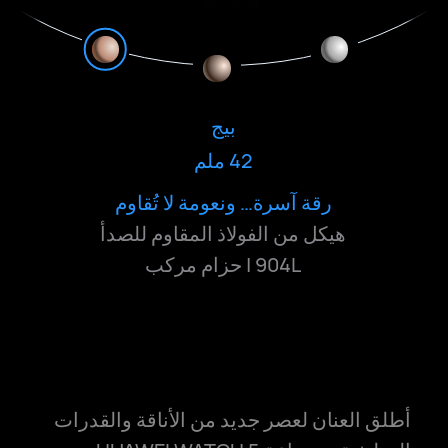
بيج
ذهبي رملي
42 ملم
42 ملم
نقي… بهدوء ساحر
أناقة تشرق… تألق لا يخبو
رقة آسرة… ونعومة لا تُقاوم
هيكل من الفولاذ المقاوم للصدأ
هيكل من الفولاذ المقاوم للصدأ
904L | حزام من التيتانيوم
904L | حزام مركب
أطلق العنان لعصر جديد من الأناقة والقدرات