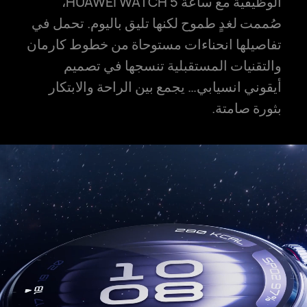
الوظيفية مع ساعة HUAWEI WATCH 5،
صُممت لغدٍ طموح لكنها تليق باليوم. تحمل في
تفاصيلها انحناءات مستوحاة من خطوط كارمان
والتقنيات المستقبلية تنسجها في تصميم
أيقوني انسيابي… يجمع بين الراحة والابتكار
بثورة صامتة.