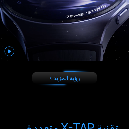
رؤية المزيد >
تقنية X-TAP متعددة