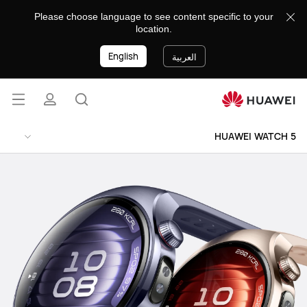
HUAWEI
Please choose language to see content specific to your
WATCH
location.
5
English
العربية
فتح
البحث
ملف
القائ
lose
HUAWEI WATCH 5
تعريفي