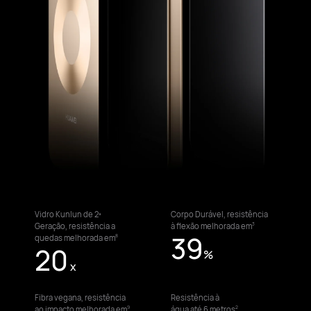
Vidro Kunlun de 2ª
Corpo Durável,
resistência
Geração, resistência a
à flexão melhorada em
3
39
quedas melhorada em
8
20
%
x
Fibra vegana,
resistência
Resistência à
ao impacto melhorada em
água até 6 metros
9
2