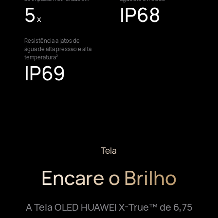
5
IP68
x
Resistência a jatos de
água de alta pressão e alta
temperatura
2
IP69
Tela
Encare o Brilho
A Tela OLED HUAWEI X-True™ de 6,75