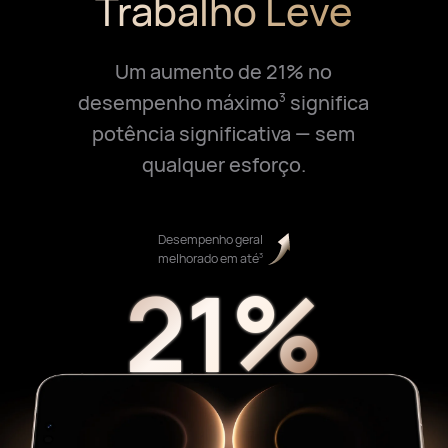
Trabalho Leve
Um aumento de 21% no
desempenho máximo
significa
3
potência significativa — sem
qualquer esforço.
Desempenho geral
3
melhorado em até
21%
21%