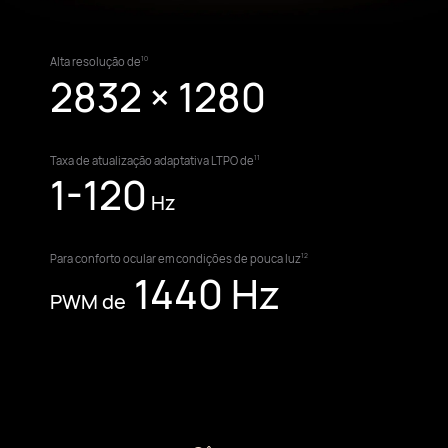
Alta
resolução de
10
2832 × 1280
Taxa de atualização
adaptativa LTPO de
11
1-120
Hz
Para conforto ocular em
condições de pouca luz
12
1440
Hz
PWM de