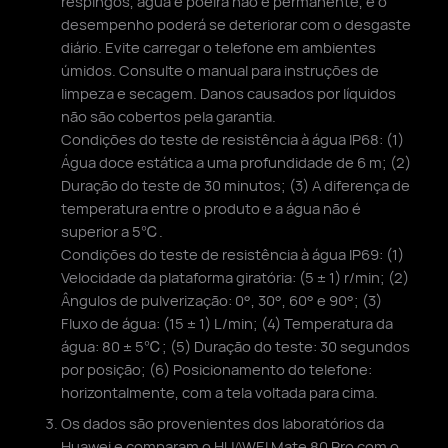
respingos, água e poeira não é permanente, e o
desempenho poderá se deteriorar com o desgaste
diário. Evite carregar o telefone em ambientes
úmidos. Consulte o manual para instruções de
limpeza e secagem. Danos causados por líquidos
não são cobertos pela garantia.
Condições do teste de resistência à água IP68: (1)
Água doce estática a uma profundidade de 6 m; (2)
Duração do teste de 30 minutos; (3) A diferença de
temperatura entre o produto e a água não é
superior a 5℃.
Condições do teste de resistência à água IP69: (1)
Velocidade da plataforma giratória: (5 ± 1) r/min; (2)
Ângulos de pulverização: 0°, 30°, 60° e 90°; (3)
Fluxo de água: (15 ± 1) L/min; (4) Temperatura da
água: 80 ± 5℃; (5) Duração do teste: 30 segundos
por posição; (6) Posicionamento do telefone:
horizontalmente, com a tela voltada para cima.
Os dados são provenientes dos laboratórios da
Huawei e comparam o HUAWEI Mate 80 Pro com o