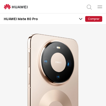
HUAWEI
Mate
Abrir
Pesqui
80
men
HUAWEI Mate 80 Pro
Comprar
Pro