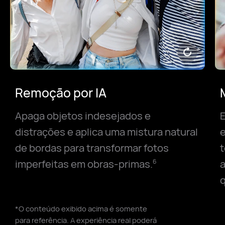
Remoção por IA
Apaga objetos indesejados e
E
distrações e aplica uma mistura natural
e
de bordas para transformar fotos
t
imperfeitas em obras-primas.
a
6
*O conteúdo exibido acima é somente
para referência. A experiência real poderá