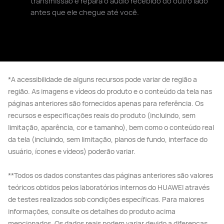
transmissão e repara o áudio recebido do outro lado
antes que ele chegue até você.
*A acessibilidade de alguns recursos pode variar de região a
região. As imagens e vídeos do produto e o conteúdo da tela nas
páginas anteriores são fornecidos apenas para referência. Os
recursos e especificações reais do produto (incluindo, sem
limitação, aparência, cor e tamanho), bem como o conteúdo real
da tela (incluindo, sem limitação, planos de fundo, interface do
usuário, ícones e vídeos) poderão variar.
**Todos os dados constantes das páginas anteriores são valores
teóricos obtidos pelos laboratórios internos do HUAWEI através
de testes realizados sob condições específicas. Para maiores
informações, consulte os detalhes do produto acima
mencionados. Os dados reais podem variar devido a diferenças