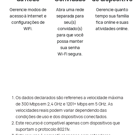
Gerencie modos de
Abra uma rede
Gerencie quanto
acesso à Internet e
separada para
tempo sua família
configurações de
seu(s)
fica online e suas
WiFi.
convidado(s)
atividades online.
para que você
possa manter
sua senha
Wi-Fi
segura.
Os dados declarados são referenes a velocidade máxima
de 300 Mbps em 2,4 GHz e 1201+ Mbps em 5 GHz. As
velocidades reais podem variar dependendo das
condições de uso e dos dispositivos conectados.
Este recurso é compatível apenas com dispositivos que
suportam o protocolo 802.11v.