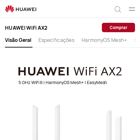
HUAWEI
WiFi
Abrir
Pesqui
AX2
men
HUAWEI WiFi AX2
Comprar
Visão Geral
Especificações
HarmonyOS Mesh+
Su
5 GHz WiFi 6 | HarmonyOS Mesh+ | EasyMesh