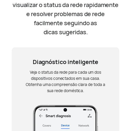
visualizar o status da rede rapidamente
e resolver problemas de rede
facilmente seguindo as
dicas sugeridas.
Diagnóstico inteligente
Cobertura de Sinal
Otimize sua rede
Fornece um mapa de cobertura do seu Wi-Fi
Detecta problemas de conexão e oferece
Veja o status da rede para cada um dos
aconselhamento profissional para otimizar
doméstico, exibindo a cobertura de forma
dispositivos conectados em sua casa.
Obtenha uma compreensão clara de toda a
sua
precisa
rede doméstica.
e vívida.
sua
rede doméstica.