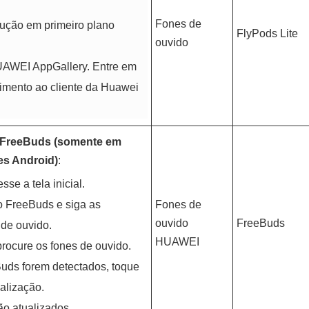
Fones de
ução em primeiro plano
FlyPods Lite
ouvido
HUAWEI AppGallery. Entre em
dimento ao cliente da Huawei
o FreeBuds (somente em
es Android)
:
se a tela inicial.
o FreeBuds e siga as
Fones de
ouvido
FreeBuds
 de ouvido.
HUAWEI
procure os fones de ouvido.
uds forem detectados, toque
ualização.
o atualizados.