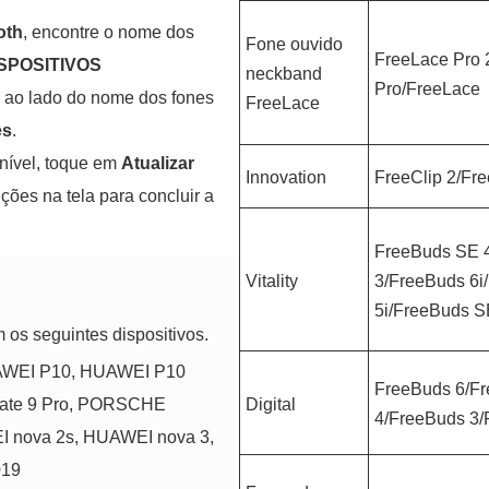
oth
, encontre o nome dos
Fone ouvido
FreeLace Pro 
SPOSITIVOS
neckband
Pro/FreeLace
ao lado do nome dos fones
FreeLace
es
.
nível, toque em
Atualizar
Innovation
FreeClip 2/Fre
uções na tela para concluir a
FreeBuds SE 
Vitality
3/FreeBuds 6i
5i/FreeBuds S
 os seguintes dispositivos.
UAWEI P10, HUAWEI P10
FreeBuds 6/F
ate 9 Pro, PORSCHE
Digital
4/FreeBuds 3/
 nova 2s, HUAWEI nova 3,
019