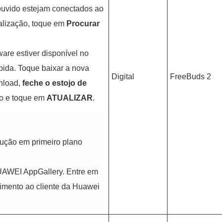
 ouvido estejam conectados ao
ualização, toque em
Procurar
re estiver disponível no
ida. Toque baixar a nova
Digital
FreeBuds 2
nload,
feche o estojo de
do e toque em
ATUALIZAR
.
ução em primeiro plano
HUAWEI AppGallery. Entre em
dimento ao cliente da Huawei