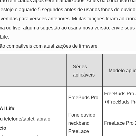
o reiniciados após serem atualizados. Antes da conclusão da r
estojo e aguarde 5 segundos antes de usar os fones de ouvido
ertidas para versões anteriores. Muitas funções foram adicion
ma ou tiver alguma sugestão ao usar a nova versão, envie seu
Life.
ão compatíveis com atualizações de firmware.
Séries
Modelo apli
aplicáveis
FreeBuds Pro 
FreeBuds Pro
+/FreeBuds Pr
AI Life
:
Fone ouvido
 telefone/tablet, abra o
neckband
FreeLace Pro 
ício
.
FreeLace