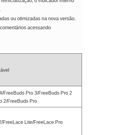
einicialização, o indicador interno
.
adas ou otimizadas na nova versão.
s comentários acessando
cável
4/FreeBuds Pro 3/FreeBuds Pro 2
o 2/FreeBuds Pro
2/FreeLace Lite/FreeLace Pro