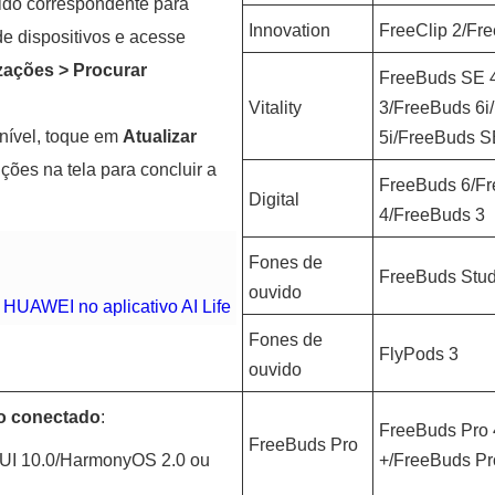
ido correspondente para
Innovation
FreeClip 2/Fre
de dispositivos e acesse
zações
>
Procurar
FreeBuds SE 
Vitality
3/FreeBuds 6i
nível, toque em
Atualizar
5i/FreeBuds S
uções na tela para concluir a
FreeBuds 6/F
Digital
4/FreeBuds 3
Fones de
FreeBuds Stud
ouvido
HUAWEI no aplicativo AI Life
Fones de
FlyPods 3
ouvido
vo conectado
:
FreeBuds Pro 
FreeBuds Pro
MUI 10.0/HarmonyOS 2.0 ou
+/FreeBuds Pr