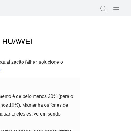
Abrir
Pesquisa
menu
ido HUAWEI
tualização falhar, solucione o
I
.
gamento é de pelo menos 20% (para o
menos 10%). Mantenha os fones de
enquanto eles estiverem sendo