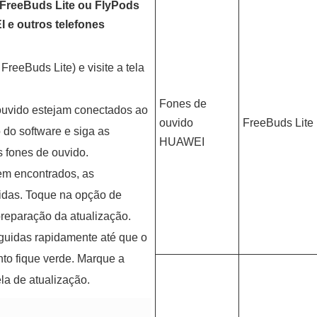
o FreeBuds Lite ou FlyPods
 e outros telefones
FreeBuds Lite) e visite a tela
Fones de
 ouvido estejam conectados ao
ouvido
FreeBuds Lite
o do software e siga as
HUAWEI
s fones de ouvido.
em encontrados, as
idas. Toque na opção de
 preparação da atualização.
guidas rapidamente até que o
nto fique verde. Marque a
la de atualização.