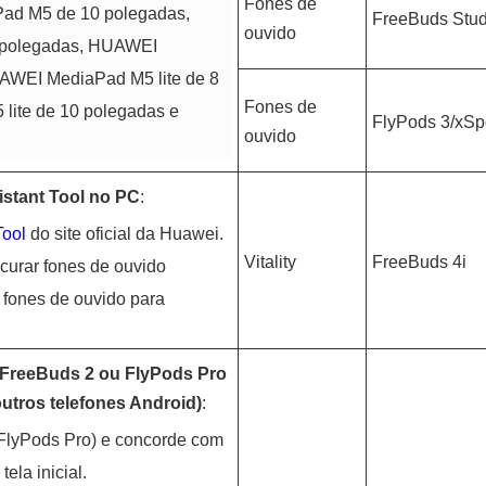
Fones de
ad M5 de 10 polegadas,
FreeBuds Stud
ouvido
 polegadas, HUAWEI
AWEI MediaPad M5 lite de 8
Fones de
ite de 10 polegadas e
FlyPods 3/xSp
ouvido
istant Tool no PC
:
Tool
do site oficial da Huawei.
Vitality
FreeBuds 4i
ocurar fones de ouvido
 fones de ouvido para
o FreeBuds 2 ou FlyPods Pro
utros telefones Android)
:
 FlyPods Pro) e concorde com
tela inicial.