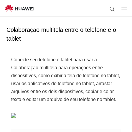
Ab
P
rir
e
m
Colaboração multitela entre o telefone e o
s
en
q
tablet
u
u
i
s
Conecte seu telefone e tablet para usar a
a
Colaboração multitela para operações entre
r
dispositivos, como exibir a tela do telefone no tablet,
usar os aplicativos do telefone no tablet, arrastar
arquivos entre os dois dispositivos, copiar e colar
texto e editar um arquivo de seu telefone no tablet.