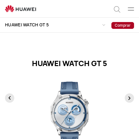
Especificações
do
Abrir
Pesqui
HUAWEI
men
HUAWEI WATCH GT 5
Comprar
WATCH
GT
5
HUAWEI WATCH GT 5