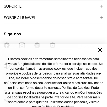
SUPORTE
SOBRE A HUAWEI
Siga-nos
Usamos cookies e ferramentas semelhantes necessárias para
ativar as funções básicas do site e fornecer o serviço solicitado. Se
Brazil - Português
concordar, também usaremos cookies, que incluem cookies
próprios e cookies de terceiros, para analisar suas atividades on-
line, melhorar o desempenho do nosso site e apresentar-lhe
Mapa do Site
anúncios com base no seu identificador único e nas suas atividades
on-line, conforme descrito na nossa
Política de Cookies.
Pode
Termos de Utilização
alterar suas escolhas a qualquer altura clicando em Configurações
de cookies localizadas na parte inferior do site. Para saber mais
Política de Privacidade
sobre como e para que fins utilizamos dados pessoais, visite a
nossa
Política de Privacidade.