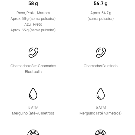
58 g
54.7 g
Roxo, Prata, Marrom
Aprox. 54.7 g
HUAWEI Band 11
Aprox. 58 g (sem a pulseira)
(sem a pulseira)
Azul, Preto
Saiba mais
Comprar
Aprox. 63 g (sem a pulseira)
Chamadas eSim Chamadas
Chamadas Bluetooh
Bluetooth
HUAWEI Band 10
Saiba mais
Comprar
5 ATM
5 ATM
Mergulho (até 40 metros)
Mergulho (até 40 metros)