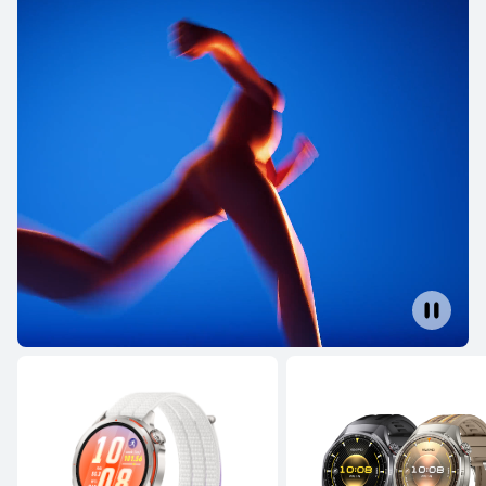
WATCH Ultimate Linha
WATCH Linha
WATCH GT L
WATCH Ultimate Linha
HUAWEI WATCH ULTIMATE DESIGN
Royal Gold Edition
Saiba mais