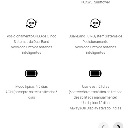
HUAWEI Sunflower
Posicionamento GNSS de Cinco
Dual-Band Full-System Sistema de
Sistemas de Dual Band
Posicionamento
Novo conjunto de antenas
Novo conjunto de antenas
inteligentes
inteligentes
Modo típico: 4,5 dias
Uso leve：21 dias
AON (semepre na tela) ativado: 3
(*detecção automática de treinos
dias
desabilitada manualmente)
Uso típico: 12 dias
Always On Display ativado: 7 dias