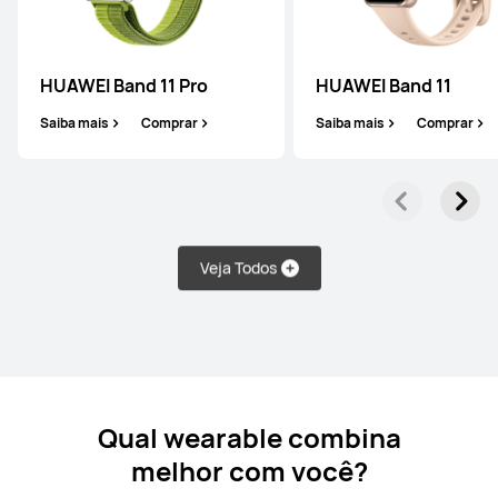
HUAWEI Band 11 Pro
HUAWEI Band 11
Saiba mais
Comprar
Saiba mais
Comprar
HUAWEI WATCH FIT Special Edition
Saiba mais
Comprar
Veja Todos
WATCH D Linha
Qual wearable combina
melhor com você?
HUAWEI WATCH D2