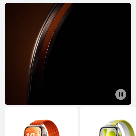
WATCH GT Linha
HUAWEI WATCH GT Runner 2
Saiba mais
Comprar
HONMA × HUAWEI WATCH GT 6 Pro
Saiba mais