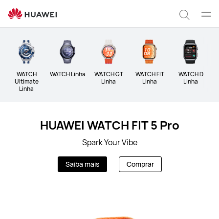
HUAWEI
Wearables
Abrir
Pesqui
men
WATCH
WATCH Linha
WATCH GT
WATCH FIT
WATCH D
Ultimate
Linha
Linha
Linha
Linha
HUAWEI WATCH FIT 5 Pro
Spark Your Vibe
Saiba mais
Comprar