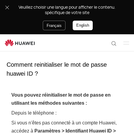
.Veuillez choisir une langue pour afficher le contenu
spécifique de votre site
English
Français
Ou
R
vri
e
r le
Comment reinitialiser le mot de passe
c
m
h
huawei ID ?
en
e
u
r
c
Vous pouvez réinitialiser le mot de passe en
h
utilisant les méthodes suivantes :
e
Depuis le téléphone :
r
Si vous n'êtes pas connecté à un compte Huawei,
accédez à
Paramètres
>
Identifiant Huawei ID
>