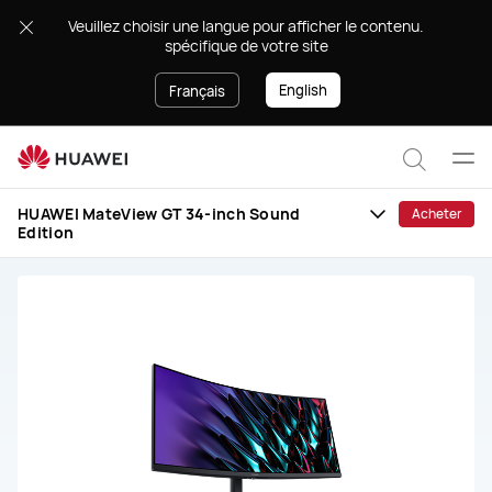
HUAWEI
.Veuillez choisir une langue pour afficher le contenu
MateView
spécifique de votre site
GT
34-
English
Français
inch
Ouvr
Recher
le
HUAWEI MateView GT 34-inch Sound
Acheter
men
Edition