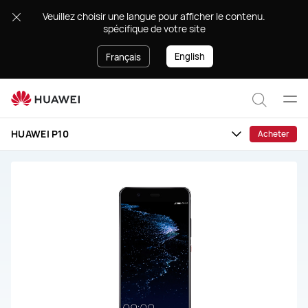
HUAWEI
.Veuillez choisir une langue pour afficher le contenu
P10
spécifique de votre site
English
Français
Ouvr
Recher
le
HUAWEI P10
Acheter
men