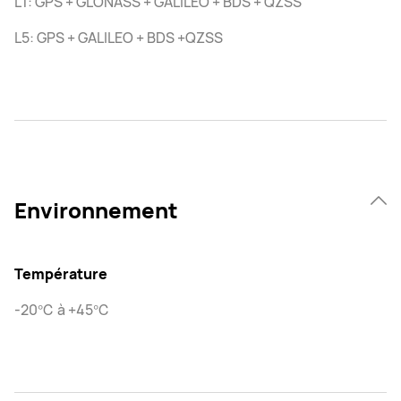
L1: GPS + GLONASS + GALILEO + BDS + QZSS
L5: GPS + GALILEO + BDS +QZSS
Environnement
Température
-20℃ à +45℃