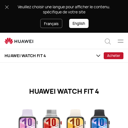
HUAWEI
.Veuillez choisir une langue pour afficher le contenu
WATCH
spécifique de votre site
FIT
4
English
Français
Specification
Ouvr
Recher
le
HUAWEI WATCH FIT 4
Acheter
men
HUAWEI WATCH FIT 4