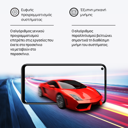
Ευφυής
Έξυπνη μηχανή
προγραμματισμός
μνήμης
συστήματος
Ο αλγόριθμος γενικού
Ο αλγόριθμος
προγραμματισμού
παραλληλισμού βελτιώνει
επιτρέπει στις εργασίες που
σημαντικά τη διαθέσιμη
έχετε στο προσκήνιο
μνήμη του συστήματος.
να μεταβούν στο
παρασκήνιο.