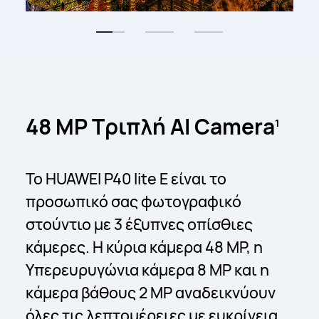
48 MP Τριπλή
AI Camera
1
Το HUAWEI P40 lite E είναι το
προσωπικό σας φωτογραφικό
στούντιο με 3 έξυπνες οπίσθιες
κάμερες. Η κύρια κάμερα 48 MP, η
Υπερευρυγώνια κάμερα 8 MP και η
κάμερα βάθους 2 MP αναδεικνύουν
όλες τις λεπτομέρειες με ευκρίνεια