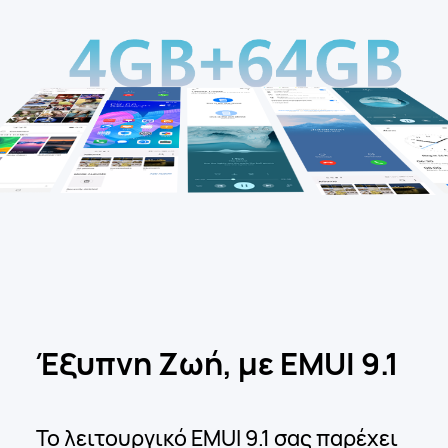
Έξυπνη Ζωή,
με EMUI 9.1
Το λειτουργικό EMUI 9.1 σας παρέχει