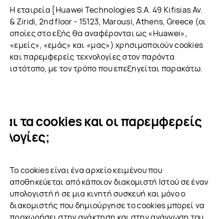
Η εταιρεία [Huawei Technologies S.A. 49 Kifisias Av.
& Ziridi, 2nd floor - 15123, Marousi, Athens, Greece (οι
οποίες στο εξής θα αναφέρονται ως «Huawei»,
«εμείς», «εμάς» και «μας») χρησιμοποιούν cookies
και παρεμφερείς τεχνολογίες στον παρόντα
ιστότοπο, με τον τρόπο που επεξηγείται παρακάτω.
ίναι τα cookies και οι παρεμφερείς
ολογίες;
Το cookies είναι ένα αρχείο κειμένου που
αποθηκεύεται από κάποιον διακομιστή Ιστού σε έναν
υπολογιστή ή σε μια κινητή συσκευή και μόνο ο
διακομιστής που δημιούργησε το cookies μπορεί να
προχωρήσει στην ανάκτηση και στην ανάγνωση του