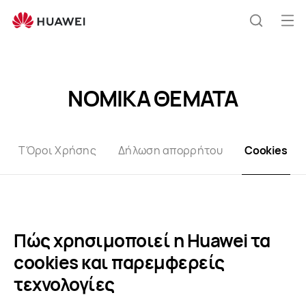
Cookies
Άνο
Αναζήτ
μεν
ΝΟΜΙΚΑ ΘΕΜΑΤΑ
TΌροι Χρήσης
Δήλωση απορρήτου
Cookies
Πώς χρησιμοποιεί η Huawei τα
cookies και παρεμφερείς
τεχνολογίες