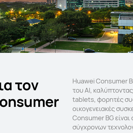
ια τον
Huawei Consumer BG 
του AI, καλύπτοντα
Consumer
tablets, φορητές συ
οικογενειακές συσκε
Consumer BG είναι 
σύγχρονων τεχνολογ