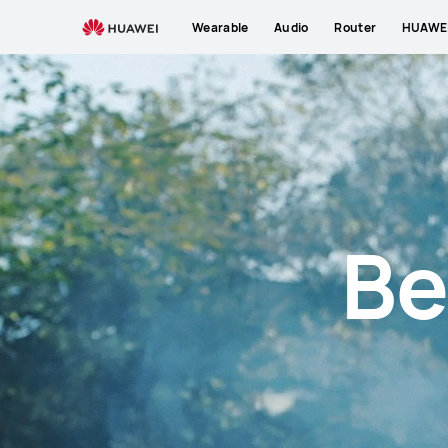
About
Wearable
Audio
Router
HUAWEI
Us
Be