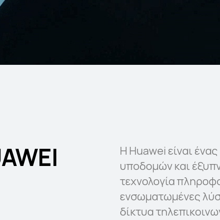
UAWEI
Η Huawei είναι ένα
υποδομών και έξυπ
τεχνολογία πληροφο
ενσωματωμένες λύσε
δίκτυα τηλεπικοινω