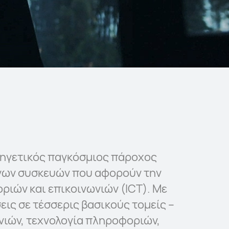
ς ηγετικός παγκόσμιος πάροχος
νων συσκευών που αφορούν την
ριών και επικοινωνιών (ICT). Με
ις σε τέσσερις βασικούς τομείς –
νιών, τεχνολογία πληροφοριών,