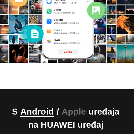
S
Android
/
Apple
uređaja
na HUAWEI uređaj