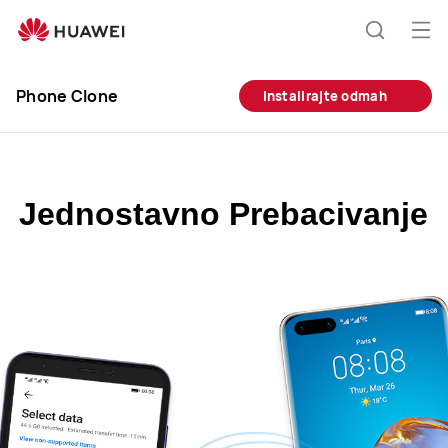
Otv
Hrvatski
jelo
Phone Clone
Instalirajte odmah
Jednostavno
Prebacivanje