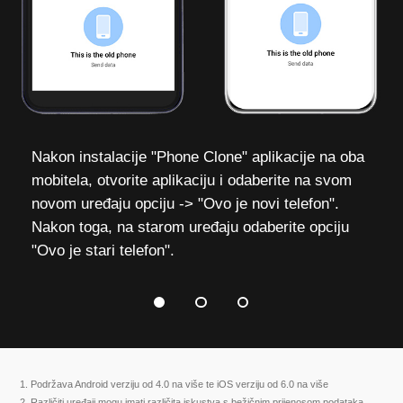
1
2
Otvorite "Phone Clone" aplikaciju i 
odredite koji je mobitel stari, a koji novi.
Nakon instalacije "Phone Clone" aplikacije na oba
mobitela, otvorite aplikaciju i odaberite na svom
novom uređaju opciju -> "Ovo je novi telefon".
Nakon toga, na starom uređaju odaberite opciju
"Ovo je stari telefon".
1. Podržava Android verziju od 4.0 na više te iOS verziju od 6.0 na više
2. Različiti uređaji mogu imati različita iskustva s bežičnim prijenosom podataka.