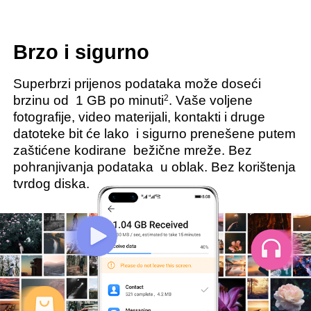
Brzo i sigurno
Superbrzi prijenos podataka može doseći
2
brzinu od
1 GB po minuti
. Vaše voljene
fotografije, video materijali, kontakti i druge
datoteke bit će lako
i sigurno prenešene putem
zaštićene kodirane
bežične mreže. Bez
pohranjivanja podataka
u oblak. Bez korištenja
tvrdog diska.