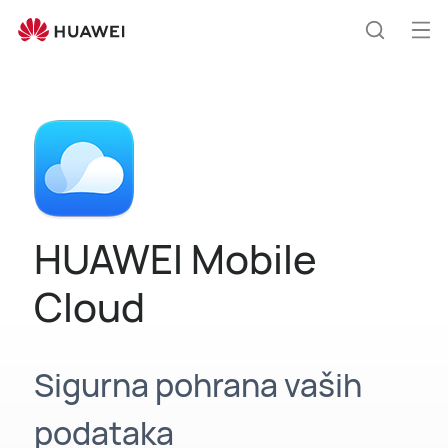
HUAWEI
Mobile
Otv
Hrvatski
Cloud
jelo
HUAWEI Mobile
Cloud
Sigurna pohrana vaših
podataka