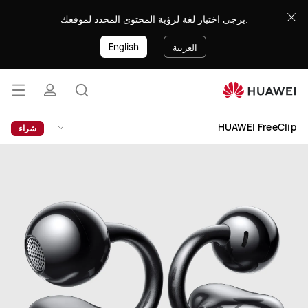
8888
يرجى اختيار لغة لرؤية المحتوى المحدد لموقعك.
English
العربية
فتح
البحث
ملف
القائ
HUAWEI FreeClip
شراء
تعريفي