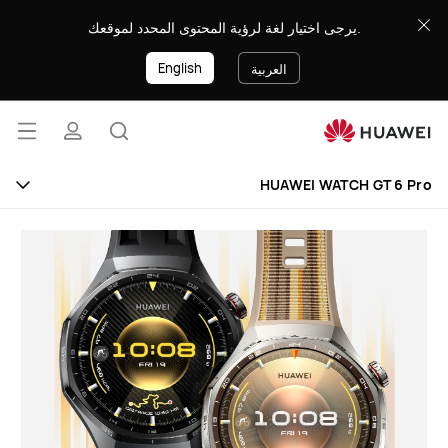
8888
يرجى اختيار لغة لرؤية المحتوى المحدد لموقعك.
English
العربية
فتح
البحث
ملف
القائ
HUAWEI WATCH GT 6 Pro
تعريفي