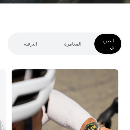
الطري
المغامرة
الترفيه
ق