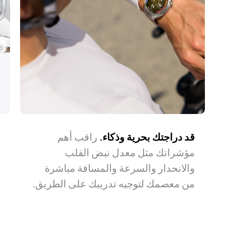
استكشف طريقك.
قد دراجتك بحرية وذكاء.
قد يكون الطريق طويلًا ولكنه آمن.
راقب أهم
سواء في رحلتك
أ
ت
ح
مؤشراتك مثل معدل نبض القلب
اليومية أو استكشاف الأماكن الجديدة في
ترافقك الساعة دائمًا في حالات الطوارئ.
g
ا
ت
استرخِ واستمتع بالرحلة.
والانحدار والسرعة والمسافة مباشرة
مدينتك، تتيح لك الساعة التنقل بسهولة
ط
ا
ر
ويسر.
من معصمك لتوجيه تدريبك على الطريق.
ب
ا
ا
ن