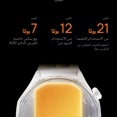
حتى
حتى
حتى
7
12
21
يومًا
يومًا
يومًا
من الاستخدام الخفيف⁠
من الاستخدام
مع تمكين خاصية
1
النموذجي⁠
العرض الدائم AOD⁠
1
1
*تعطيل الكشف التلقائي عن
التمارين يدويًا