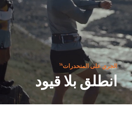
الجري على المنحدرات⁠
14
انطلق بلا قيود