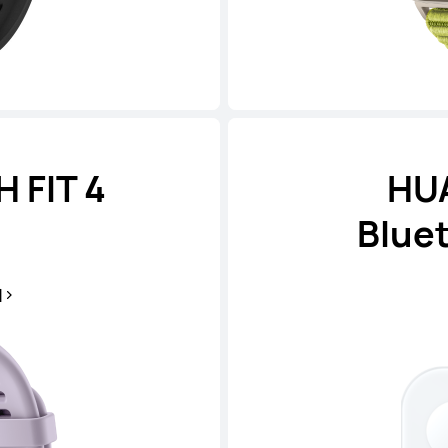
 FIT 4
HUA
Blue
기