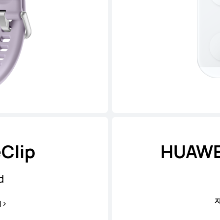
Clip
HUAWEI
d
기