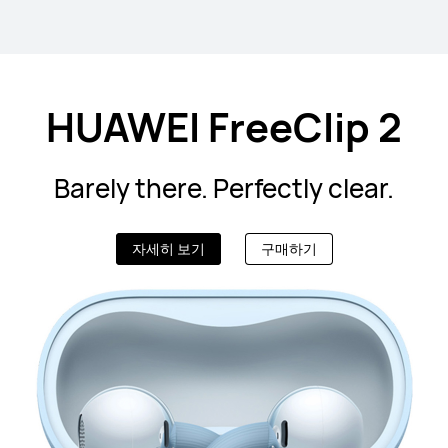
HUAWEI FreeClip 2
Barely there. Perfectly clear.
자세히 보기
구매하기