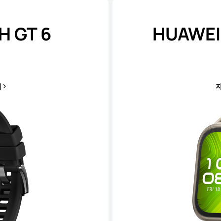
 GT 6
HUAWEI 
기