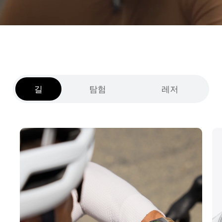
길
탐험
레저