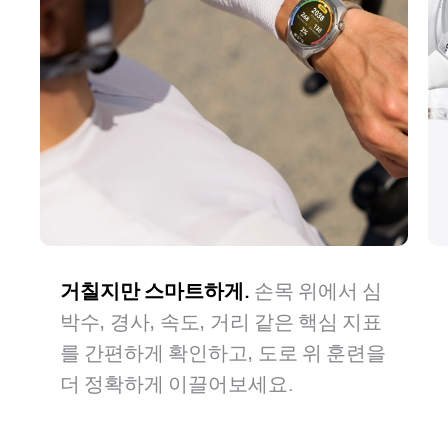
거칠지만 스마트하게.
갈 길은 멀어도, 안전합니다.
일상의 모든 길을 손쉽게.
손목 위에서 심
매일 오가는
비상 상
박수, 경사, 속도, 거리 같은 핵심 지표
황에서도 워치가 늘 함께하니, 그저 편
길도, 우연한 동네 산책도 걱정 마세
를 간편하게 확인하고, 도로 위 훈련을
안하게 달려보세요. 이미지는 참고용
요. 당신의 탐험은 이제 더 자유로워집
더 정확하게 이끌어보세요.
이며, 사진 속 제품은 HUAWEI
니다.
WATCH GT 6 Pro입니다.