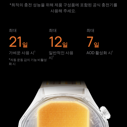
*최적의 충전 성능을 위해 제품 구성품에 포함된 공식 충전기를
사용해 주세요.
최대
최대
최대
21
12
7
일
일
일
가벼운 사용 시⁠
일반적인 사용
AOD 활성화 시⁠
1
1
시⁠
1
*자동 운동 감지 기능 비활성
화 시