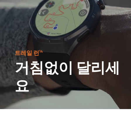
트레일 런⁠
14
거침없이 달리세
요