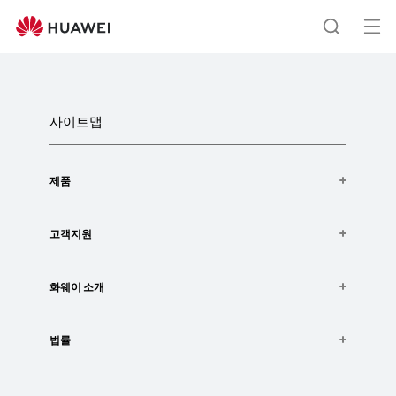
Sitemap
열
검
기
메
색
뉴
사이트맵
제품
웨어러블
고객지원
오디오
서비스 센터 위치
화웨이 소개
제품 보증
보증기간 확인
화웨이 소개
법률
화웨이 엔터프라이즈
기술지원
이용 약관