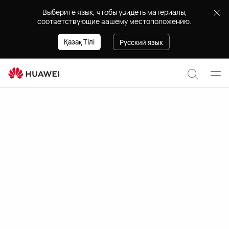
EMUI
Выберите язык, чтобы увидеть материалы,
13
соответствующие вашему местоположению.
Қазақ Тілі
Русский язык
Отк
Поиск
мен
по
сайту