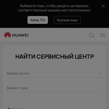
Service
Выберите язык, чтобы увидеть материалы,
Center
соответствующие вашему местоположению.
Қазақ Тілі
Русский язык
Отк
Поиск
мен
по
НАЙТИ СЕРВИСНЫЙ ЦЕНТР
сайту
Выбрать регион
Выбрать город