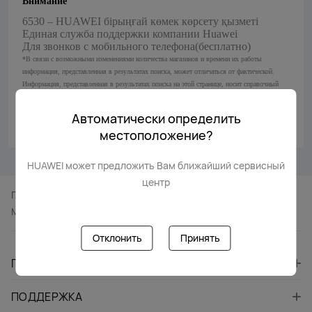
Внимание
6530 – HUAWEI бірыңғай көмек көрсету қызметі
Единая служба поддержки компании Huawei
Для звонков с мобильного телефона(бесплатно)
*В связи с возможными изменениями количества магазинов и времени их работы
информация, представленная в результатах поиска, может отличаться от фактической.
Информация, представленная в результатах поиска на этой странице, носит справочный
характер.
Автоматически определить
местоположение?
HUAWEI может предложить Вам ближайший сервисный
центр
Главная
Поддержка
Место Расположения Центра Обслуживания
Отклонить
Принять
ПРОДУКТЫ
ПОДДЕРЖКА