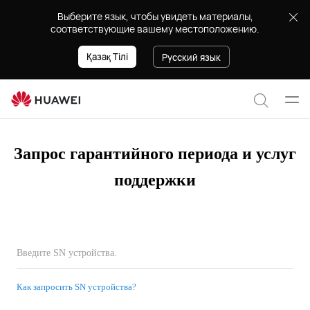
Warranty
Выберите язык, чтобы увидеть материалы,
Query
соответствующие вашему местоположению.
Қазақ Тілі
Русский язык
Отк
Поиск
мен
по
Запрос гарантийного периода и услуг
сайту
поддержки
Как запросить SN устройства?