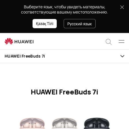
Характеристики
Выберите язык, чтобы увидеть материалы,
HUAWEI
соответствующие вашему местоположению.
FreeBuds
7i
Қазақ Тілі
Русский язык
Отк
Поиск
мен
HUAWEI FreeBuds 7i
по
сайту
HUAWEI FreeBuds 7i