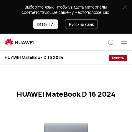
Характеристики
Выберите язык, чтобы увидеть материалы,
HUAWEI
соответствующие вашему местоположению.
MateBook
D
Қазақ Тілі
Русский язык
16
2024
Отк
Поиск
мен
HUAWEI MateBook D 16 2024
Купить
по
сайту
HUAWEI MateBook D 16 2024