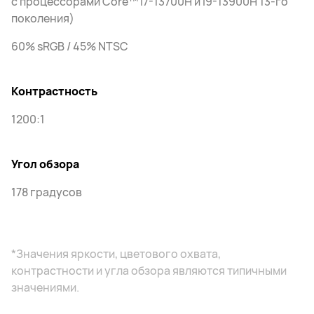
с процессорами Core™ i7-13700H и i9-13900H 13-го
поколения)
60% sRGB / 45% NTSC
Контрастность
1200:1
Угол обзора
178 градусов
*Значения яркости, цветового охвата,
контрастности и угла обзора являются типичными
значениями.