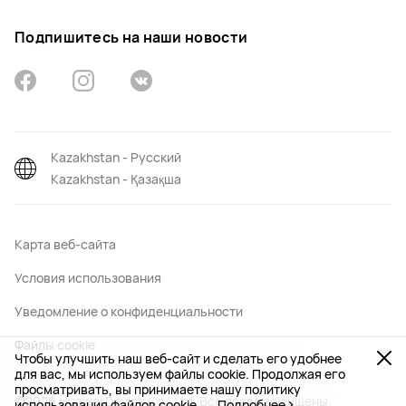
Подпишитесь на наши новости
Kazakhstan - Русский
Kazakhstan - Қазақша
Карта веб-сайта
Условия использования
Уведомление о конфиденциальности
Файлы сookie
Чтобы улучшить наш веб-сайт и сделать его удобнее
для вас, мы используем файлы cookie. Продолжая его
просматривать, вы принимаете нашу политику
©2026 Huawei Device Co., Ltd. Все права защищены.
использования файлов cookie.
Подробнее