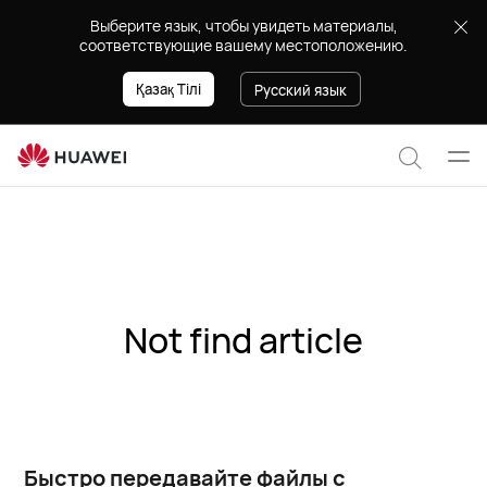
Выберите язык, чтобы увидеть материалы,
соответствующие вашему местоположению.
Қазақ Тілі
Русский язык
Отк
Поиск
мен
по
сайту
Not find article
Быстро передавайте файлы с