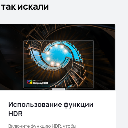
так искали
Использование функции
HDR
Включите функцию HDR, чтобы