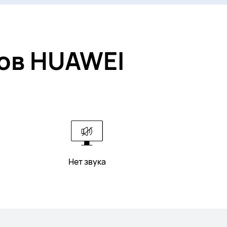
ов HUAWEI
Нет звука