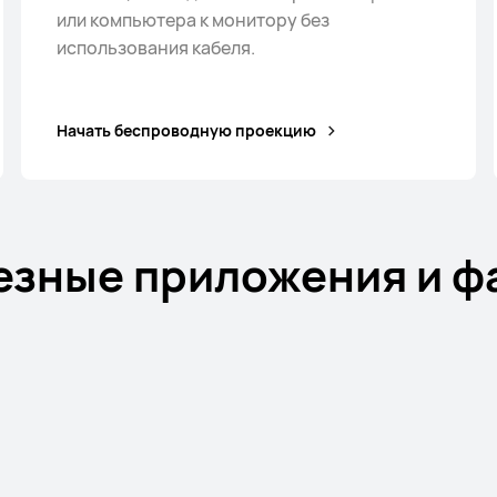
или компьютера к монитору без
использования кабеля.
Начать беспроводную проекцию
езные приложения и ф