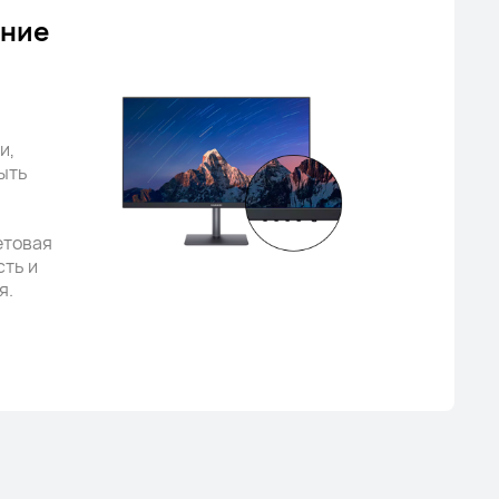
ание
и,
ыть
етовая
сть и
я.