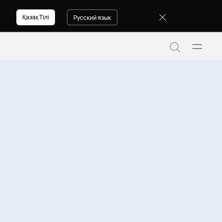
Қазақ Тілі
Русский язык
Открыт
Поиск
меню
по
сайту