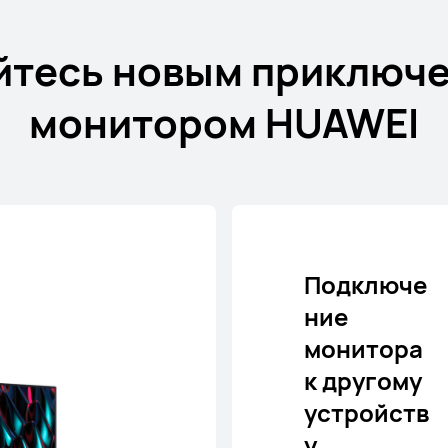
йтесь новым приключе
монитором HUAWEI
Подключе
ние
монитора
к другому
устройств
у