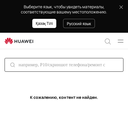
search
Выберите язык, чтобы увидеть материалы,
соответствующие вашему местоположению.
Қазақ Тілі
Русский язык
Отк
Поиск
мен
по
сайту
К сожалению, контент не найден.