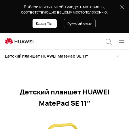
Характеристики
Выберите язык, чтобы увидеть материалы,
детского
соответствующие вашему местоположению.
планшета
HUAWEI
Қазақ Тілі
Русский язык
MatePad
SE
Отк
11″
Поиск
мен
Детский планшет HUAWEI MatePad SE 11″
по
сайту
Детский планшет HUAWEI
MatePad SE 11″