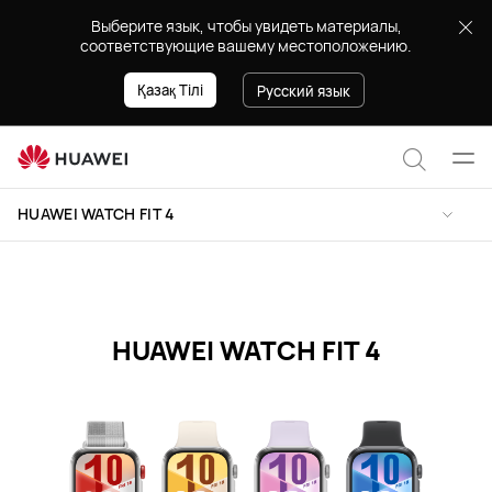
Характеристики
Выберите язык, чтобы увидеть материалы,
HUAWEI
соответствующие вашему местоположению.
WATCH
FIT
Қазақ Тілі
Русский язык
4
Отк
Поиск
мен
HUAWEI WATCH FIT 4
по
сайту
HUAWEI WATCH FIT 4