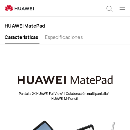
HUAWEI
MatePad
Abrir
Búsqu
men
HUAWEI MatePad
Características
Especificaciones
Pantalla 2K HUAWEI FullView
|
Colaboración multipantalla
|
3
2
HUAWEI M-Pencil
1